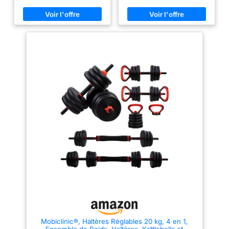
un haltère long de 30 kg
kg 【ANTI-DÉRAPANT &
【ANTI-DÉRAPANT &
SILENCIEUX】Grâce à leur
SILENCIEUX】Grâce à leur
surface moletée, les barres de
surface moletée, les barres de
14 cm de long sont antiglisse.
12 cm de long sont antiglisse.
Elles assurent une utilisation
Elles assurent une utilisation
sécurisée et une bonne prise en
sécurisée et une bonne prise en
main. Les 4 verrous
main. Les 4 verrous
maintiennent les plaques en
maintiennent les plaques en
place et évitent les bruits
place et évitent les bruits
gênants 【ROBUSTE ET
gênants 【ROBUSTE ET
DURABLE】Fabriqué en fonte
DURABLE】Un revêtement en
de qualité et doté de barres
plastique de qualité ainsi qu’un
galvanisées et d’une surface
remplissage en béton et en
traitée par poudrage, ce kit
sable est plus sûr d’utilisation
d'haltères est robuste et
pour éviter les fuites, vous
durable pour les années à venir
permettant de profiter de ces
【POUR DIFFÉRENTS TYPES
haltères pendant de
D'ENTRAÎNEMENT】Avec ces
nombreuses années ! 【POUR
haltères, vous travaillez vos
DIFFÉRENTS TYPES
bras, épaules, poitrine,
D'ENTRAÎNEMENT】Avec ces
abdominaux, dos et jambes.
haltères, vous travaillez vos
Niveau débutant ou avancé, ces
bras, épaules, poitrine,
haltères conviennent à tous
abdominaux, dos et jambes.
【ASSEMBLAGE RAPIDE ET
Niveau débutant ou avancé, ces
FACILE】12 disques, 2 barres, 1
haltères conviennent à tous
barre de connexion, 4 verrous -
【MONTAGE ET DÉMONTAGE
avec sa structure simple et un
RAPIDE】Avec sa structure
outil fourni, ce kit d'haltères
Mobiclinic®, Haltères Réglables 20 kg, 4 en 1,
simple et les accessoires
s’assemble rapidement. Faire