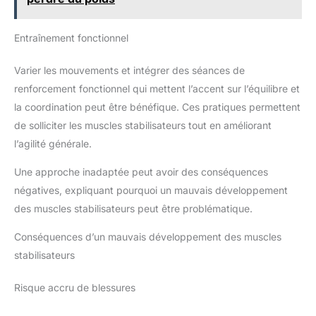
2022 parmi plus de 3 millions d'entreprises, appartient au
Grupo Bunzl, le plus grand distributeur présent dans plus de
40 pays et coté à la Bourse de Londres avec un chiffre
Entraînement fonctionnel
d'affaires annuel de plus de 14 milliards d'euros
Varier les mouvements et intégrer des séances de
renforcement fonctionnel qui mettent l’accent sur l’équilibre et
la coordination peut être bénéfique. Ces pratiques permettent
de solliciter les muscles stabilisateurs tout en améliorant
l’agilité générale.
Une approche inadaptée peut avoir des conséquences
négatives, expliquant pourquoi un mauvais développement
des muscles stabilisateurs peut être problématique.
Conséquences d’un mauvais développement des muscles
stabilisateurs
Risque accru de blessures