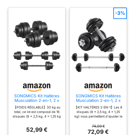
-3%
SONGMICS Kit Haltères
SONGMICS Kit Haltères
Musculation 2-en-1, 2 x
Musculation 2-en-1, 2 x
15 kg, Poids Réglable,
15 kg, avec Barre
【POIDS RÉGLABLE】30 kg au
【KIT HALTÈRES 2-EN-1】Les 8
Revêtement en Plastique,
d’Extension en Acier,
total, ce lot est composé de 16
disques (8 x 2,5 kg, 4 x 1,25
Fitnesse, Musculation, à
Poids Ajustable, Fitness,
disques (8 x 2,5 kg, 4 x 1,25 kg
kg) vous permettent d'ajuster le
la Maison, avec Barre
Musculation, Levée de
et 4 x 1 kg), 2 barres d’haltères,
poids pour vos séances
d’Extension
Poids à la Maison, Noir
4 verrous et 1 barre d’extension,
d'entraînement ; ce set de 2
74,09 €
Supplémentaire en Acier,
d'Encre SYL30LBK
52,99 €
vous pouvez relier les 2
haltères peut être assemblé
72,09 €
Noir d'Encre SYL30HBK
haltères de 15 kg pour en faire
pour créer un haltère long de 30