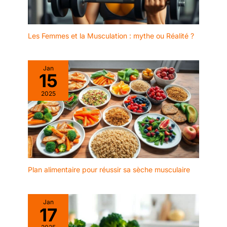
Les Femmes et la Musculation : mythe ou Réalité ?
Jan
15
2025
Plan alimentaire pour réussir sa sèche musculaire
Jan
17