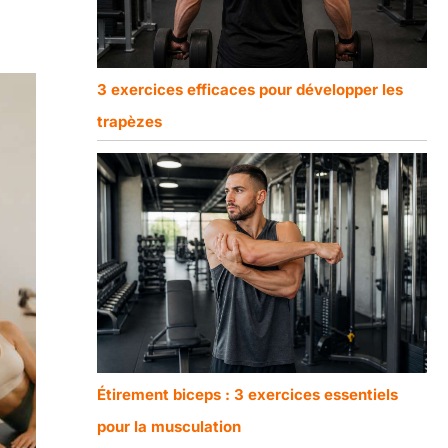
3 exercices efficaces pour développer les
trapèzes
Étirement biceps : 3 exercices essentiels
pour la musculation