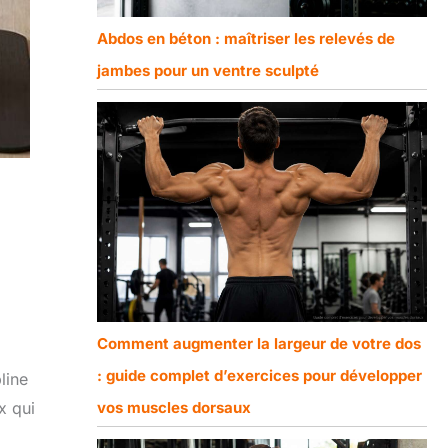
Abdos en béton : maîtriser les relevés de
jambes pour un ventre sculpté
Comment augmenter la largeur de votre dos
: guide complet d’exercices pour développer
line
vos muscles dorsaux
x qui