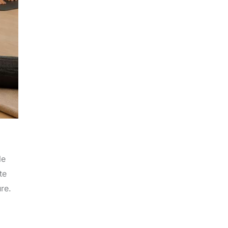
le
te
re.