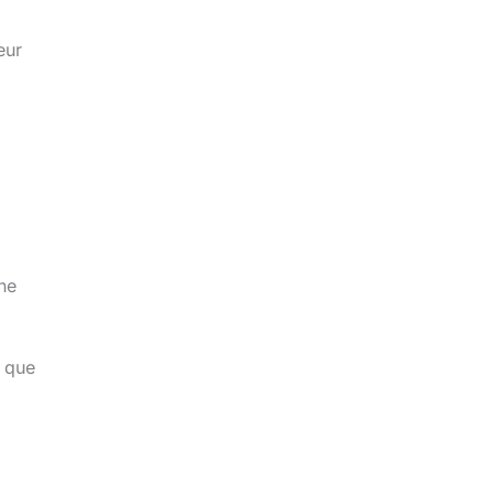
eur
ne
e que