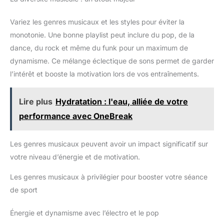
recommandons d'utiliser la
les trajets quotidiens. La batterie lithium intégrée de 200 mAh
carte mémoire d'origine pour
se recharge rapidement en seulement 2 heures, vous
des performances optimales.
Variez les genres musicaux et les styles pour éviter la
permettant de retrouver votre musique sans longues attentes.
Stockez des milliers de
[Son de haute qualité] Profitez d'un son cristallin avec notre
chansons et profitez de votre
monotonie. Une bonne playlist peut inclure du pop, de la
lecteur mp3 portable offrant une qualité audio hifi sans perte.
bibliothèque musicale n'importe
Compatible avec de multiples formats, dont mp3, wma, flac et
dance, du rock et même du funk pour un maximum de
où, à tout moment.
ape, il assure une parfaite lecture de vos fichiers musicaux
préférés. Idéal pour les audiophiles exigeant un son premium
dynamisme. Ce mélange éclectique de sons permet de garder
en déplacement. [Mémoire extensible] Ce lecteur MP3 est
l’intérêt et booste la motivation lors de vos entraînements.
équipé mémoire interne de 32 Go et prend en charge une
extension de stockage jusqu'à 128 Go via une carte (carte non
incluse). Nous recommandons d'utiliser la carte mémoire
d'origine pour des performances optimales. Stockez des
Lire plus
Hydratation : l'eau, alliée de votre
milliers de chansons et profitez de votre bibliothèque musicale
n'importe où, à tout moment.
performance avec OneBreak
Les genres musicaux peuvent avoir un impact significatif sur
votre niveau d’énergie et de motivation.
Les genres musicaux à privilégier pour booster votre séance
de sport
Énergie et dynamisme avec l’électro et le pop