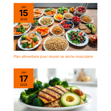
Jan
15
2025
Plan alimentaire pour réussir sa sèche musculaire
Jan
17
2025