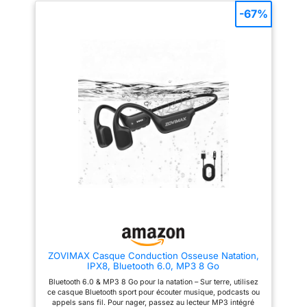
bluetooth sans fil bloque le bruit
deux heures supplémentaires
-67%
ambiant et améliore la prise de
après seulement 10 minutes de
voix. Son microphone intégré
charge Résistance à l'eau :
avancé avec qualité vocale HD
Allez à la plage, ou à la salle de
vous offre des appels d'une
sport sans craindre les
grande clarté. Bluetooth 5.4 et
éclaboussures ou la poussière,
Couplage Automatique:
grâce aux normes d'étanchéité
Ecouteurs sans fil adoptent la
IP54 et IPX2 des écouteurs et
technologie Bluetoth 5.4,
de l'étui Appels pratiques :
puissante pour une
Discutez pendant des heures
transmission plus stable et une
grâce à la fonction mains libres
consommation d'énergie plus
et à un design ergonomique et
faible, ce qui prolonge
contrôlez la quantité de voix
considérablement la distance
que vous entendez avec la
de transmission et améliore la
technologie VoiceAware
vitesse par rapport à Bluetoth
Contenu : 1x Écouteurs intra-
5.2, vous apporter une
auriculaires JBL Wave Beam
expérience d'écoute plus stable
avec étui de chargement, 1x
et confortable. Après la
câble de chargement USB-C, 3
première connexion, ecouteurs
tailles d'embouts, 1 guide de
se connectent automatiquement
démarrage rapide/fiche
à votre appareil dès que vous
sécurité, en Noir
ouvrez l'étui de chargement. 40
Heures de Lecture et Affichage
ZOVIMAX Casque Conduction Osseuse Natation,
LED: Les oreillette bluetooth
IPX8, Bluetooth 6.0, MP3 8 Go
offrent jusqu'à 8 heures de
sortie sonore de haute qualité
Bluetooth 6.0 & MP3 8 Go pour la natation – Sur terre, utilisez
sur une seule charge, et l'étui
ce casque Bluetooth sport pour écouter musique, podcasts ou
de 400 mAh charge inclus
appels sans fil. Pour nager, passez au lecteur MP3 intégré