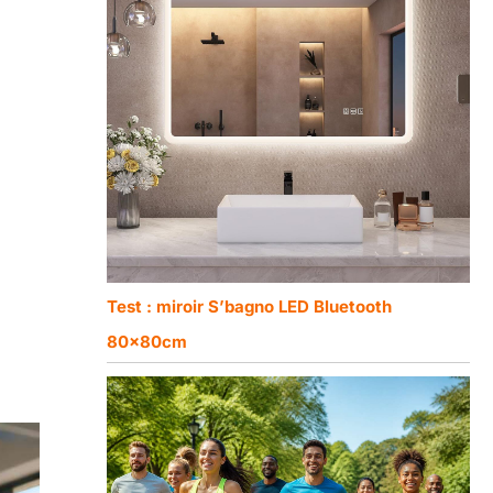
Test : miroir S’bagnо LED Bluetooth
80x80cm