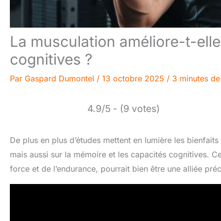
La musculation améliore-t-elle
cognitives ?
Par
Gaspard Dumontel
/
13 octobre 2025
/
3 minutes de
4.9/5 - (9 votes)
De plus en plus d’études mettent en lumière les bienfaits
mais aussi sur la mémoire et les capacités cognitives. Cet
force et de l’endurance, pourrait bien être une alliée pr