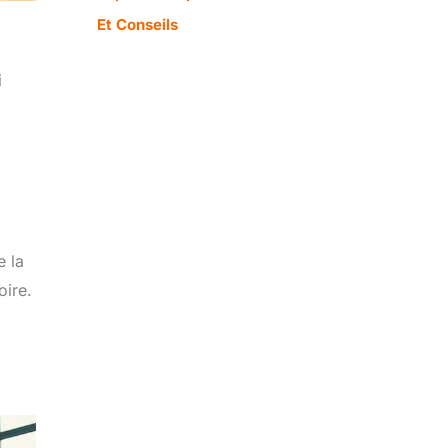
Et Conseils
i
e la
oire.