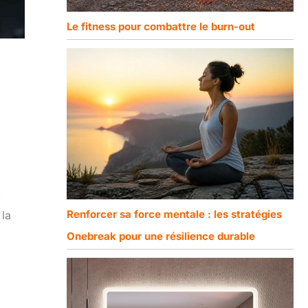
Le fitness pour combattre le burn-out
,
Renforcer sa force mentale : les stratégies
 la
Onebreak pour une résilience durable