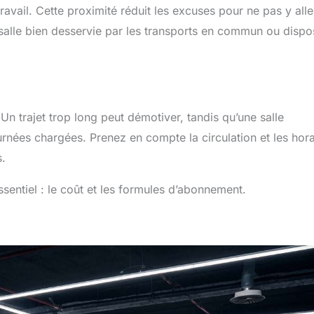
ravail. Cette proximité réduit les excuses pour ne pas y alle
e salle bien desservie par les transports en commun ou dispo
Un trajet trop long peut démotiver, tandis qu’une salle
urnées chargées. Prenez en compte la circulation et les hora
s.
sentiel : le coût et les formules d’abonnement.