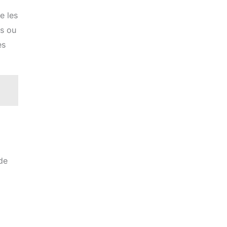
e les
ls ou
es
 de