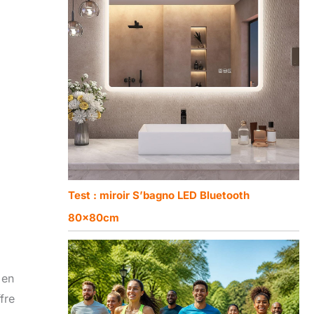
Test : miroir S’bagnо LED Bluetooth
80x80cm
 en
fre