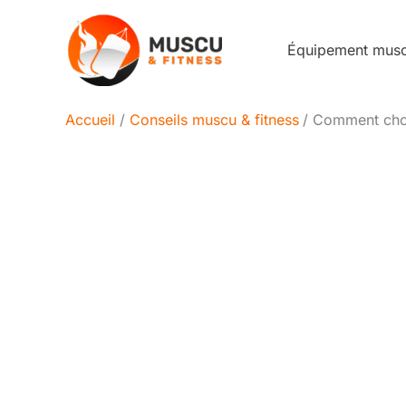
Aller
au
Équipement mus
contenu
Accueil
Conseils muscu & fitness
Comment chois