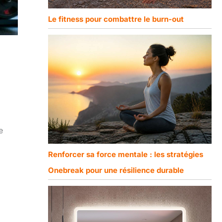
Le fitness pour combattre le burn-out
e
Renforcer sa force mentale : les stratégies
Onebreak pour une résilience durable