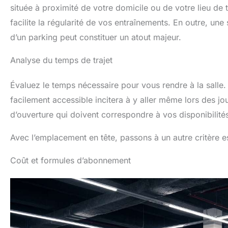
située à proximité de votre domicile ou de votre lieu de t
facilite la régularité de vos entraînements. En outre, un
d’un parking peut constituer un atout majeur.
Analyse du temps de trajet
Évaluez le temps nécessaire pour vous rendre à la salle. 
facilement accessible incitera à y aller même lors des jo
d’ouverture qui doivent correspondre à vos disponibilité
Avec l’emplacement en tête, passons à un autre critère es
Coût et formules d’abonnement