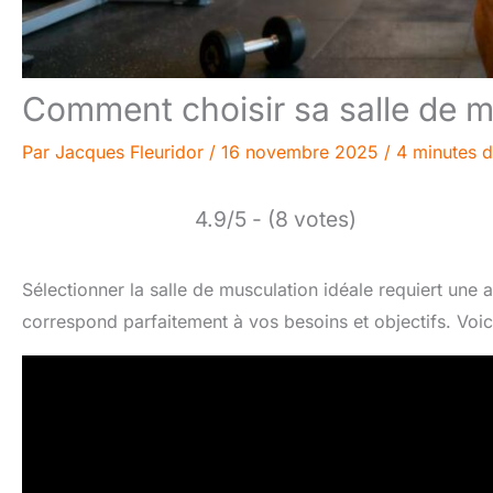
Comment choisir sa salle de m
Par
Jacques Fleuridor
/
16 novembre 2025
/
4 minutes d
4.9/5 - (8 votes)
Sélectionner la salle de musculation idéale requiert une a
correspond parfaitement à vos besoins et objectifs. Voic