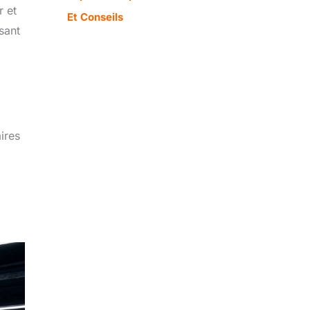
r et
Et Conseils
sant
ires