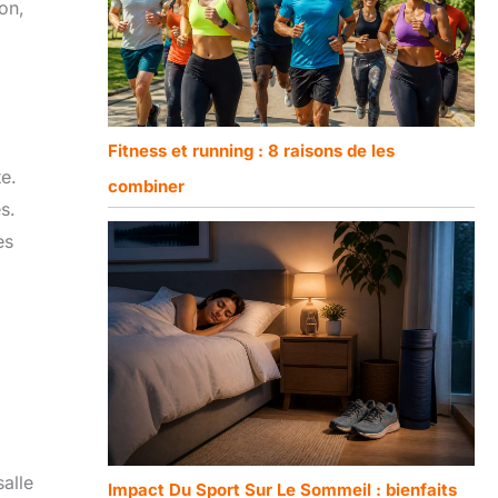
on,
Fitness et running : 8 raisons de les
te.
combiner
s.
es
alle
Impact Du Sport Sur Le Sommeil : bienfaits