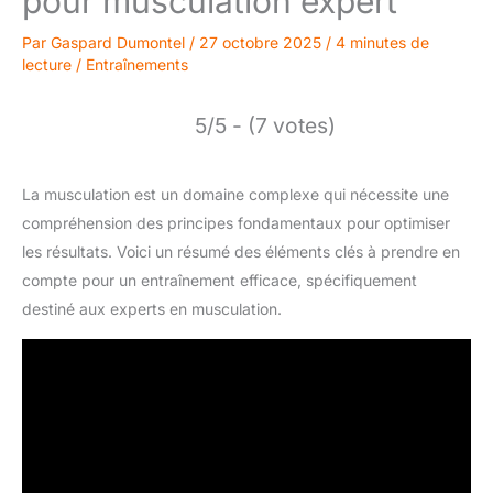
pour musculation expert
Par
Gaspard Dumontel
/
27 octobre 2025
/
4 minutes de
lecture
/
Entraînements
5/5 - (7 votes)
La musculation est un domaine complexe qui nécessite une
compréhension des principes fondamentaux pour optimiser
les résultats. Voici un résumé des éléments clés à prendre en
compte pour un entraînement efficace, spécifiquement
destiné aux experts en musculation.