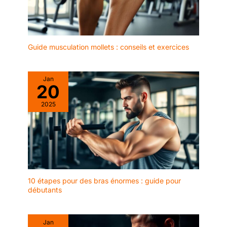
Guide musculation mollets : conseils et exercices
Jan
20
2025
10 étapes pour des bras énormes : guide pour
débutants
Jan