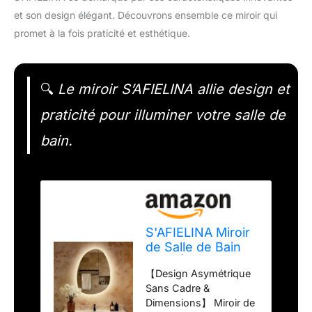
et son design élégant. Découvrons ensemble ce miroir qui
promet à la fois praticité et esthétique.
🔍
Le miroir S’AFIELINA allie design et
praticité pour illuminer votre salle de
bain.
S'AFIELINA Miroir
de Salle de Bain
avec Éclairage
【Design Asymétrique
75×55 cm,
Sans Cadre &
Asymétrique
Dimensions】 Miroir de