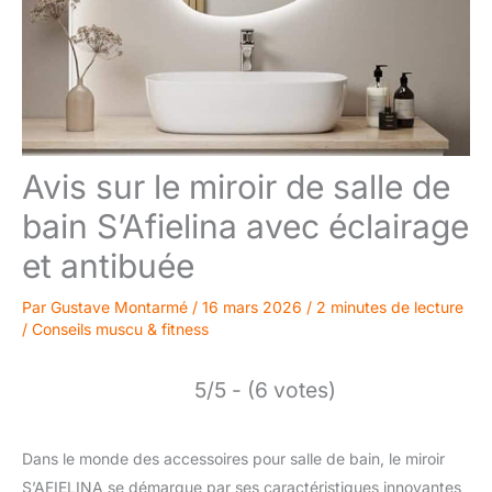
Avis sur le miroir de salle de
bain S’Afielina avec éclairage
et antibuée
Par
Gustave Montarmé
/
16 mars 2026
/
2 minutes de lecture
/
Conseils muscu & fitness
5/5 - (6 votes)
Dans le monde des accessoires pour salle de bain, le miroir
S’AFIELINA se démarque par ses caractéristiques innovantes