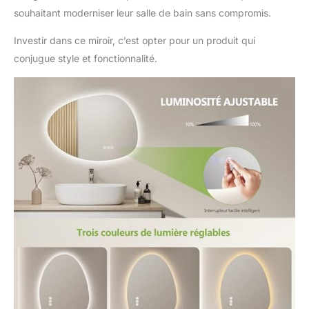
froid. La luminosité est
souhaitant moderniser leur salle de bain sans compromis.
réglable de 10 % à 100
%. La fonction
Investir dans ce miroir, c’est opter pour un produit qui
mémoire enregistre
conjugue style et fonctionnalité.
automatiquement le
dernier réglage utilisé
pour un confort
quotidien. 【Verre HD &
Éclairage Rétroéclairé】
Fabriqué en verre HD
sans cuivre ni plomb
avec des bords polis et
arrondis, ce miroir offre
une réflexion nette et
un indice de rendu des
couleurs CRI95.
L’éclairage LED
rétroéclairé diffuse une
lumière homogène et
son design sans cadre
s’intègre facilement