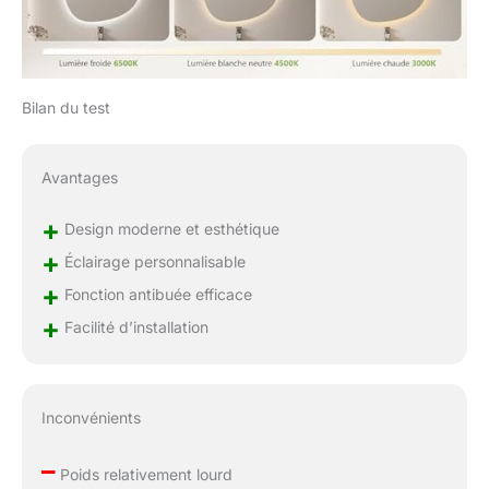
dans différents styles
de salle de bain.
【Installation Murale &
Conseils Électriques】
Ce miroir mural salle de
Bilan du test
bain dispose de quatre
points de fixation à
l’arrière permettant une
Avantages
installation horizontale
ou verticale. Il est
+
Design moderne et esthétique
recommandé de
+
l’installer sur un mur
Éclairage personnalisable
porteur ; l’installation
+
Fonction antibuée efficace
sur des plaques de
+
Facilité d’installation
plâtre ou des supports
fragiles n’est pas
recommandée. Le
raccordement
Inconvénients
électrique nécessite
une connexion fixe au
–
câblage mural, sans
Poids relativement lourd