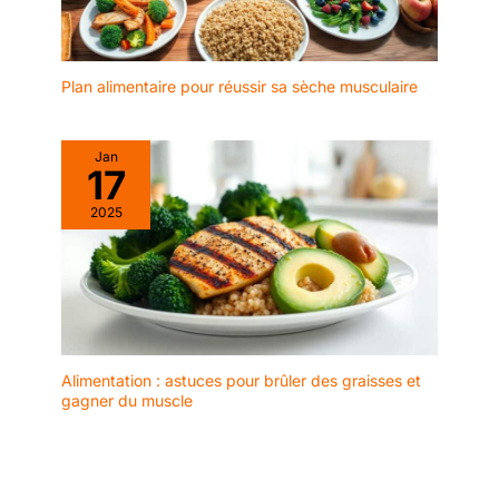
électrique nécessite
une connexion fixe
au câblage mural,
sans prise ni
Plan alimentaire pour réussir sa sèche musculaire
interrupteur mural
inclus.
Jan
17
2025
Alimentation : astuces pour brûler des graisses et
gagner du muscle