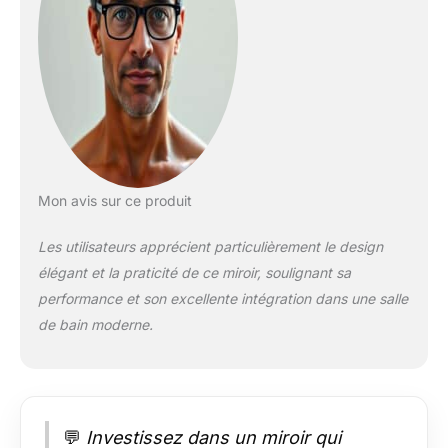
& Fonction Anti-
buée】 Le miroir LED
salle de bain est
équipé d'un
interrupteur tactile
permettant de
contrôler facilement
l'éclairage. Le bouton
anti-buée
indépendant aide à
Mon avis sur ce produit
réduire la formation
de buée afin de
Les utilisateurs apprécient particulièrement le design
conserver une
élégant et la praticité de ce miroir, soulignant sa
réflexion plus claire
performance et son excellente intégration dans une salle
après la douche.En
veille, le bouton
de bain moderne.
tactile affiche une
lumière bleue ;
utilisez l’interrupteur
mural pour couper
complètement
💬
Investissez dans un miroir qui