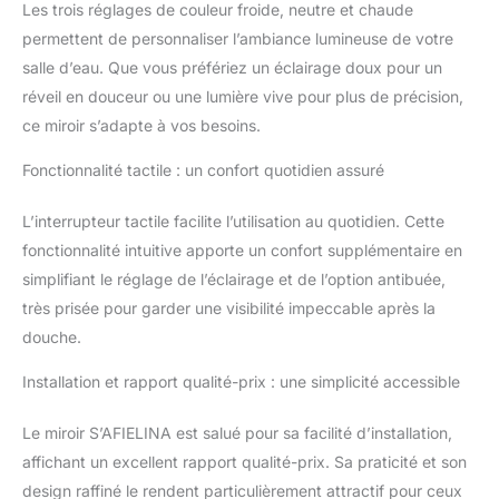
Le bouton anti-buée
Les trois réglages de couleur froide, neutre et chaude
indépendant aide à
permettent de personnaliser l’ambiance lumineuse de votre
réduire la formation de
salle d’eau. Que vous préfériez un éclairage doux pour un
buée afin de conserver
une réflexion plus claire
réveil en douceur ou une lumière vive pour plus de précision,
après la douche.En
ce miroir s’adapte à vos besoins.
veille, le bouton tactile
affiche une lumière
Fonctionnalité tactile : un confort quotidien assuré
bleue ; utilisez
l’interrupteur mural
L’interrupteur tactile facilite l’utilisation au quotidien. Cette
pour couper
fonctionnalité intuitive apporte un confort supplémentaire en
complètement
simplifiant le réglage de l’éclairage et de l’option antibuée,
l’alimentation si
nécessaire. 【3
très prisée pour garder une visibilité impeccable après la
Températures de
douche.
Couleur & Fonction
Mémoire】 Ce miroir
Installation et rapport qualité-prix : une simplicité accessible
lumineux salle de bain
propose trois
Le miroir S’AFIELINA est salué pour sa facilité d’installation,
températures de
affichant un excellent rapport qualité-prix. Sa praticité et son
couleur : blanc chaud,
design raffiné le rendent particulièrement attractif pour ceux
blanc neutre et blanc