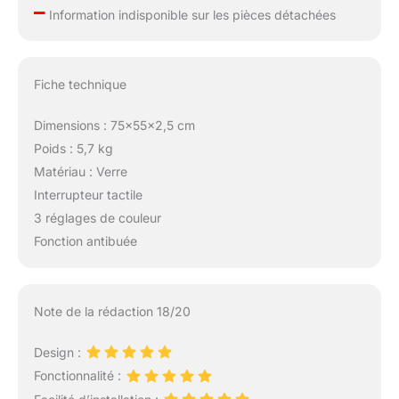
prise ni interrupteur
–
Information indisponible sur les pièces détachées
mural inclus.
Fiche technique
Dimensions : 75×55×2,5 cm
Poids : 5,7 kg
Matériau : Verre
Interrupteur tactile
3 réglages de couleur
Fonction antibuée
Note de la rédaction 18/20
Design :
Fonctionnalité :