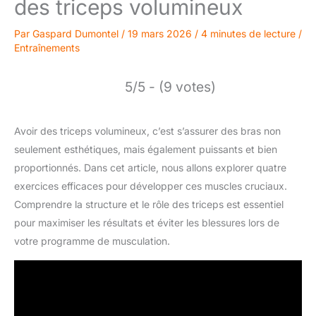
des triceps volumineux
Par
Gaspard Dumontel
/
19 mars 2026
/
4 minutes de lecture
/
Entraînements
5/5 - (9 votes)
Avoir des triceps volumineux, c’est s’assurer des bras non
seulement esthétiques, mais également puissants et bien
proportionnés. Dans cet article, nous allons explorer quatre
exercices efficaces pour développer ces muscles cruciaux.
Comprendre la structure et le rôle des triceps est essentiel
pour maximiser les résultats et éviter les blessures lors de
votre programme de musculation.