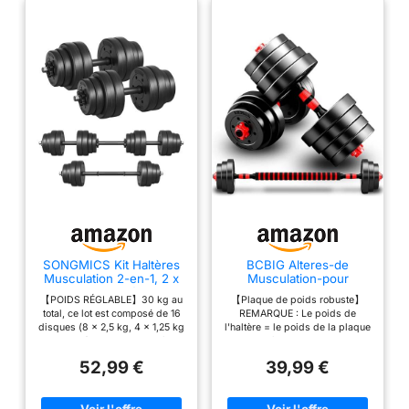
SONGMICS Kit Haltères
BCBIG Alteres-de
Musculation 2-en-1, 2 x
Musculation-pour
15 kg, Poids Réglable,
Homme et Femme
【POIDS RÉGLABLE】30 kg au
【Plaque de poids robuste】
Revêtement en Plastique,
10kg（5kg *2）Haltères-
total, ce lot est composé de 16
REMARQUE : Le poids de
Fitnesse, Musculation, à
Réglables,2 en 1 fitness
disques (8 x 2,5 kg, 4 x 1,25 kg
l'haltère = le poids de la plaque
la Maison, avec Barre
Entraînement Musculaire
et 4 x 1 kg), 2 barres d’haltères,
d'haltère + le poids de
d’Extension
et Haltérophilie les
4 verrous et 1 barre d’extension,
l'accessoire. Par exemple 10 kg
Supplémentaire en Acier,
ajustable dumbbell
52,99 €
39,99 €
vous pouvez relier les 2
d'haltères = 9 kg de poids + 1
Noir d'Encre SYL30HBK
haltères de 15 kg pour en faire
kg d'accessoires。ces haltères
un haltère long de 30 kg
sont faites d'un mélange de