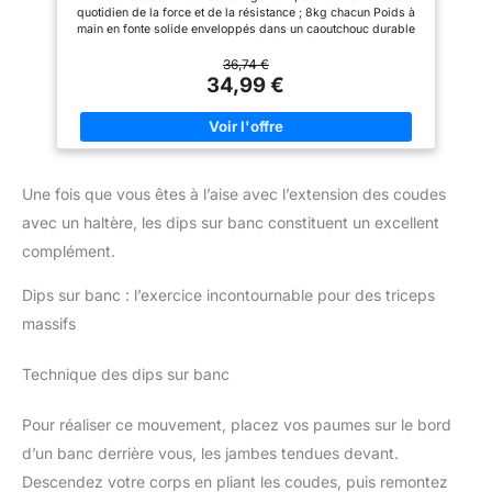
Faire du fitness à la maison n'a
Comportent des tubes en acier
quotidien de la force et de la résistance ; 8kg chacun Poids à
jamais été aussi facile
épais, antidérapants et
main en fonte solide enveloppés dans un caoutchouc durable
résistants à la transpiration. La
qui absorbe les chocs Les extrémités en forme d’hexagone
poignée en caoutchouc
empêchent les poids de rouler et permettent de les ranger
36,74 €
résistante à l'usure peut
entre les séances d’entraînement Les poignées profilées
34,99 €
prévenir les blessures
antidérapantes garantissent une prise en main sûre et
sportives. En outre, il a un fil
confortable Disponible en plusieurs poids/tailles pour
plus profond, ce qui est plus
atteindre vos objectifs d’entraînement La structure métallique
sûr 【Fitness pour différents
de ce produit contient 100% de fer recyclé post-consommation
groupes】 les haltères BCBIG
certifié GRS (Global Recycled Standard) Autres produits en
peuvent être utilisés comme
caoutchouc fabriqués certifiés FSC (FSC N004130). Fabriqués
haltères de fitness pour les
Une fois que vous êtes à l’aise avec l’extension des coudes
avec des matériaux provenant de forêts gérées durablement,
hommes et les femmes ou pour
de matériaux recyclés et/ou d’autres sources de bois
les enfants et les personnes
avec un haltère, les dips sur banc constituent un excellent
contrôlées
âgées, car le poids des haltères
complément.
peut être modifié à tout moment
Dips sur banc : l’exercice incontournable pour des triceps
massifs
Technique des dips sur banc
Pour réaliser ce mouvement, placez vos paumes sur le bord
d’un banc derrière vous, les jambes tendues devant.
Descendez votre corps en pliant les coudes, puis remontez